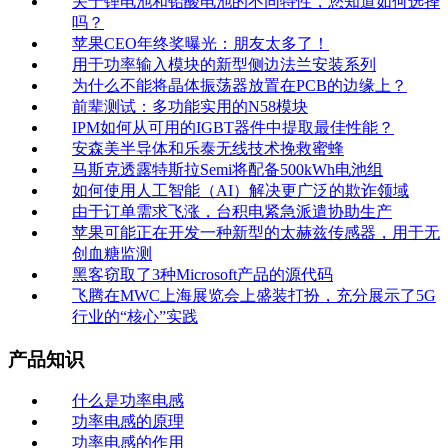
关于锂电池和铅酸电池的不同特性，您知道如何选择
吗？
苹果CEO年终奖曝光：朋友太多了！
用于功率输入模块的新型侧边法兰安装系列
为什么不能将晶体振荡器放置在PCB的边缘上？
前辈测试：多功能实用的N58模块
IPM如何从可用的IGBT器件中提取最佳性能？
安森美半导体和乐泰无线技术挽救蜜蜂
马斯克透露特斯拉Semi将配备500kWh电池组
如何使用人工智能（AI）解决更广泛的欺诈领域
由于订单需求飞涨，台积电紧急派遣协助生产
苹果可能正在开发一种新型的太赫兹传感器，用于无
创血糖监测
黑客窃取了3种Microsoft产品的源代码
飞腾在MWC上海展览会上盛装打扮，充分展示了5G
行业的“核心”实践
产品知识
什么是功率电感
功率电感的原理
功率电感的作用