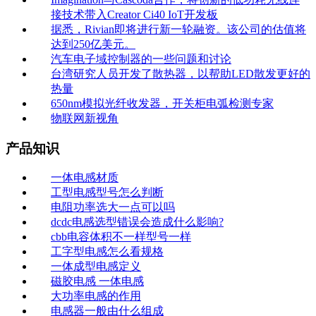
接技术带入Creator Ci40 IoT开发板
据悉，Rivian即将进行新一轮融资。该公司的估值将
达到250亿美元。
汽车电子域控制器的一些问题和讨论
台湾研究人员开发了散热器，以帮助LED散发更好的
热量
650nm模拟光纤收发器，开关柜电弧检测专家
物联网新视角
产品知识
一体电感材质
工型电感型号怎么判断
电阻功率选大一点可以吗
dcdc电感选型错误会造成什么影响?
cbb电容体积不一样型号一样
工字型电感怎么看规格
一体成型电感定义
磁胶电感 一体电感
大功率电感的作用
电感器一般由什么组成