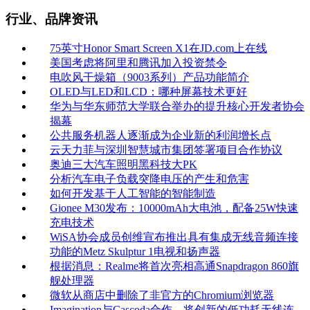
行业、品牌资讯
75英寸Honor Smart Screen X1在JD.com上在线
美国考虑将阿里和腾讯加入投资禁令
电吹风干燥箱（9003系列）产品功能简介
OLED与LED和LCD：哪种屏幕技术更好
华为与华东师范大学联合举办的提升核心开发者协会
揭幕
公共服务机器人逐渐成为企业新的利润增长点
云天力菲与深圳智慧城市集团签署项目合作协议
奥迪三大汽车照明黑科技大PK
分析汽车电子负载突降电压的产生和危害
如何开发基于人工智能的智能制造
Gionee M30发布：10000mAh大电池，配备25W快速
充电技术
WiSA协会成员创维宣布推出具有集成无线音频连接
功能的Metz Skulptur 1电视和扬声器
根据消息：Realme将首次亮相高通Snapdragon 860旗
舰处理器
微软从商店中删除了非官方的Chromium浏览器
Imagination与Cascoda合作，将创新的低功耗无线连