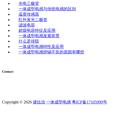
光电三极管
一体成型电感与传统电感的区别
温度传感器
红外发光二极管
滤波电容
超级电容特征及应用
一体成型电感发展前景
什么是排阻
一体成型电感特性及应用
一体成型电感焊锡不良的原因有哪些
Contact
电话：0755-29796190
手机：18038104190
地址：深圳市宝安区翻身路富源大厦1栋7楼
Copyright © 2026
捷比信
一体成型电感
粤ICP备17105999号