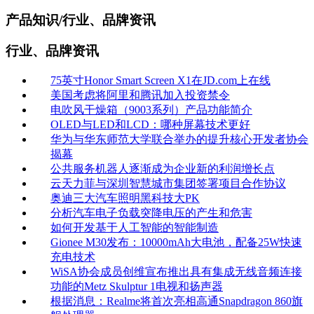
产品知识/行业、品牌资讯
行业、品牌资讯
75英寸Honor Smart Screen X1在JD.com上在线
美国考虑将阿里和腾讯加入投资禁令
电吹风干燥箱（9003系列）产品功能简介
OLED与LED和LCD：哪种屏幕技术更好
华为与华东师范大学联合举办的提升核心开发者协会
揭幕
公共服务机器人逐渐成为企业新的利润增长点
云天力菲与深圳智慧城市集团签署项目合作协议
奥迪三大汽车照明黑科技大PK
分析汽车电子负载突降电压的产生和危害
如何开发基于人工智能的智能制造
Gionee M30发布：10000mAh大电池，配备25W快速
充电技术
WiSA协会成员创维宣布推出具有集成无线音频连接
功能的Metz Skulptur 1电视和扬声器
根据消息：Realme将首次亮相高通Snapdragon 860旗