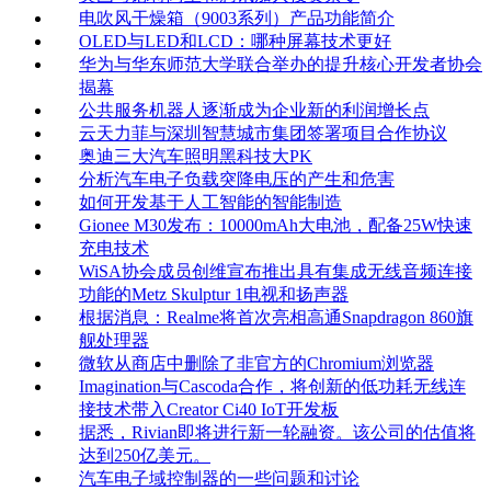
电吹风干燥箱（9003系列）产品功能简介
OLED与LED和LCD：哪种屏幕技术更好
华为与华东师范大学联合举办的提升核心开发者协会
揭幕
公共服务机器人逐渐成为企业新的利润增长点
云天力菲与深圳智慧城市集团签署项目合作协议
奥迪三大汽车照明黑科技大PK
分析汽车电子负载突降电压的产生和危害
如何开发基于人工智能的智能制造
Gionee M30发布：10000mAh大电池，配备25W快速
充电技术
WiSA协会成员创维宣布推出具有集成无线音频连接
功能的Metz Skulptur 1电视和扬声器
根据消息：Realme将首次亮相高通Snapdragon 860旗
舰处理器
微软从商店中删除了非官方的Chromium浏览器
Imagination与Cascoda合作，将创新的低功耗无线连
接技术带入Creator Ci40 IoT开发板
据悉，Rivian即将进行新一轮融资。该公司的估值将
达到250亿美元。
汽车电子域控制器的一些问题和讨论