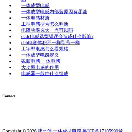
一体成型电感
一体成型电感内部裂原因有哪些
一体电感材质
工型电感型号怎么判断
电阻功率选大一点可以吗
dcdc电感选型错误会造成什么影响?
cbb电容体积不一样型号一样
工字型电感怎么看规格
一体成型电感定义
磁胶电感 一体电感
大功率电感的作用
电感器一般由什么组成
Contact
电话：0755-29796190
手机：13316946190
地址：深圳市宝安区翻身路富源大厦1栋7楼
Copyright © 2026
捷比信
一体成型电感
粤ICP备17105999号