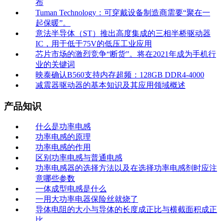
布
Tuman Technology：可穿戴设备制造商需要“聚在一
起保暖”。
意法半导体（ST）推出高度集成的三相半桥驱动器
IC，用于低于75V的低压工业应用
芯片市场的激烈竞争“断货”。将在2021年成为手机行
业的关键词
映泰确认B560支持内存超频：128GB DDR4-4000
减震器驱动器的基本知识及其应用领域概述
产品知识
什么是功率电感
功率电感的原理
功率电感的作用
区别功率电感与普通电感
功率电感器的选择方法以及在选择功率电感剂时应注
意哪些参数
一体成型电感是什么
一用大功率电器保险丝就烧了
导体电阻的大小与导体的长度成正比与横截面积成正
比