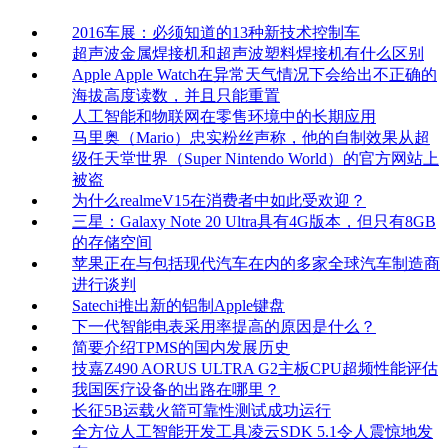
2016车展：必须知道的13种新技术控制车
超声波金属焊接机和超声波塑料焊接机有什么区别
Apple Apple Watch在异常天气情况下会给出不正确的
海拔高度读数，并且只能重置
人工智能和物联网在零售环境中的长期应用
马里奥（Mario）忠实粉丝声称，他的自制效果从超
级任天堂世界（Super Nintendo World）的官方网站上
被盗
为什么realmeV15在消费者中如此受欢迎？
三星：Galaxy Note 20 Ultra具有4G版本，但只有8GB
的存储空间
苹果正在与包括现代汽车在内的多家全球汽车制造商
进行谈判
Satechi推出新的铝制Apple键盘
下一代智能电表采用率提高的原因是什么？
简要介绍TPMS的国内发展历史
技嘉Z490 AORUS ULTRA G2主板CPU超频性能评估
我国医疗设备的出路在哪里？
长征5B运载火箭可靠性测试成功运行
全方位人工智能开发工具凌云SDK 5.1令人震惊地发