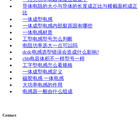
导体电阻的大小与导体的长度成正比与横截面积成正
比
一体成型电感
一体成型电感内部裂原因有哪些
一体电感材质
工型电感型号怎么判断
电阻功率选大一点可以吗
dcdc电感选型错误会造成什么影响?
cbb电容体积不一样型号一样
工字型电感怎么看规格
一体成型电感定义
磁胶电感 一体电感
大功率电感的作用
电感器一般由什么组成
Contact
电话：0755-29796190
手机：18923485199