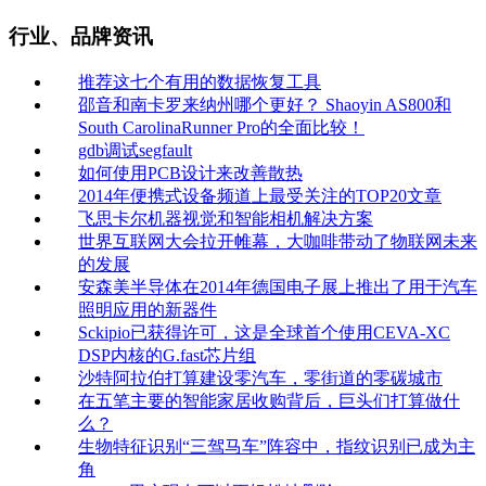
行业、品牌资讯
推荐这七个有用的数据恢复工具
邵音和南卡罗来纳州哪个更好？ Shaoyin AS800和
South CarolinaRunner Pro的全面比较！
gdb调试segfault
如何使用PCB设计来改善散热
2014年便携式设备频道上最受关注的TOP20文章
飞思卡尔机器视觉和智能相机解决方案
世界互联网大会拉开帷幕，大咖啡带动了物联网未来
的发展
安森美半导体在2014年德国电子展上推出了用于汽车
照明应用的新器件
Sckipio已获得许可，这是全球首个使用CEVA-XC
DSP内核的G.fast芯片组
沙特阿拉伯打算建设零汽车，零街道的零碳城市
在五笔主要的智能家居收购背后，巨头们打算做什
么？
生物特征识别“三驾马车”阵容中，指纹识别已成为主
角