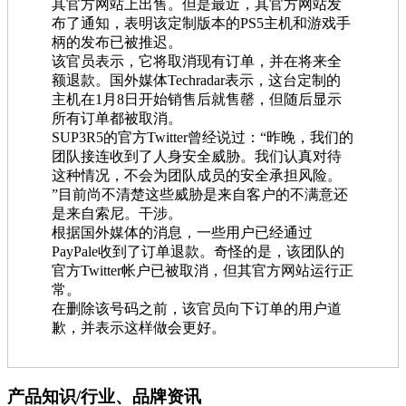
其官方网站上出售。但是最近，其官方网站发
布了通知，表明该定制版本的PS5主机和游戏手
柄的发布已被推迟。
该官员表示，它将取消现有订单，并在将来全
额退款。国外媒体Techradar表示，这台定制的
主机在1月8日开始销售后就售罄，但随后显示
所有订单都被取消。
SUP3R5的官方Twitter曾经说过：“昨晚，我们的
团队接连收到了人身安全威胁。我们认真对待
这种情况，不会为团队成员的安全承担风险。
”目前尚不清楚这些威胁是来自客户的不满意还
是来自索尼。干涉。
根据国外媒体的消息，一些用户已经通过
PayPale收到了订单退款。奇怪的是，该团队的
官方Twitter帐户已被取消，但其官方网站运行正
常。
在删除该号码之前，该官员向下订单的用户道
歉，并表示这样做会更好。
产品知识/行业、品牌资讯